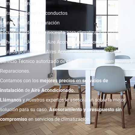
Primeras marcas
Instalación de split o conductos
Mantenimiento y reparación
Encuentre todo lo que necesita para climatización industrial y
de hogar en Jorclima. Aire Acondicionado por conducto,
Equipos portátiles de Aires Acondicionados, Cargas de gas,
Servicio Técnico autorizado de climatización, Mantenimiento y
Reparaciones.
Contamos con los
mejores precios
en
servicios de
instalación
de
Aire Acondicionado.
Llámanos
y nuestros expertos le asesorarán sobre la mejor
solución para su caso.
Asesoramiento y presupuesto sin
compromiso
en servicios de climatización.